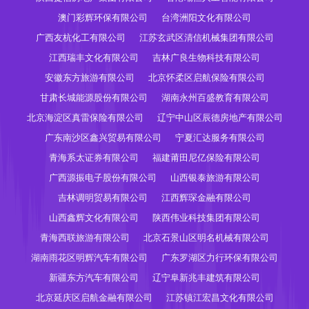
澳门彩辉环保有限公司
台湾洲阳文化有限公司
广西友杭化工有限公司
江苏玄武区清信机械集团有限公司
江西瑞丰文化有限公司
吉林广良生物科技有限公司
安徽东方旅游有限公司
北京怀柔区启航保险有限公司
甘肃长城能源股份有限公司
湖南永州百盛教育有限公司
北京海淀区真雷保险有限公司
辽宁中山区辰德房地产有限公司
广东南沙区鑫兴贸易有限公司
宁夏汇达服务有限公司
青海系太证券有限公司
福建莆田尼亿保险有限公司
广西源振电子股份有限公司
山西银泰旅游有限公司
吉林调明贸易有限公司
江西辉琛金融有限公司
山西鑫辉文化有限公司
陕西伟业科技集团有限公司
青海西联旅游有限公司
北京石景山区明名机械有限公司
湖南雨花区明辉汽车有限公司
广东罗湖区力行环保有限公司
新疆东方汽车有限公司
辽宁阜新兆丰建筑有限公司
北京延庆区启航金融有限公司
江苏镇江宏昌文化有限公司